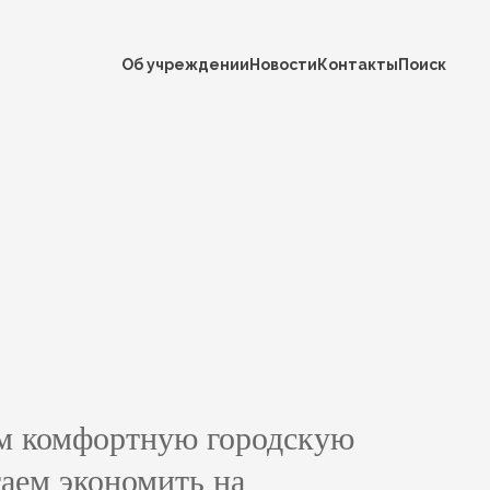
Об учреждении
Новости
Контакты
Поиск
еда
жение
м комфортную городскую
гаем экономить на