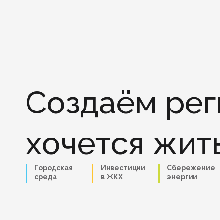
Личный кабинет
Создаём рег
Об учреждении
хочется
жит
МКИ
Городская
Инвестиции
Сбережение
Инвестиции
среда
в ЖКХ
энергии
МКИ
Инвестиции