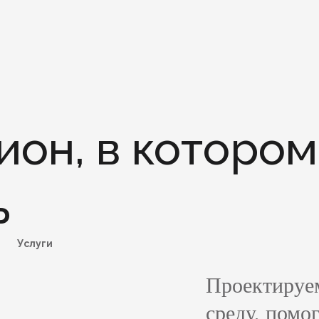
Новости
ион,
в котором
Контакты
ь
Городская ср
Услуги
Энергосбере
Проектируе
среду, помо