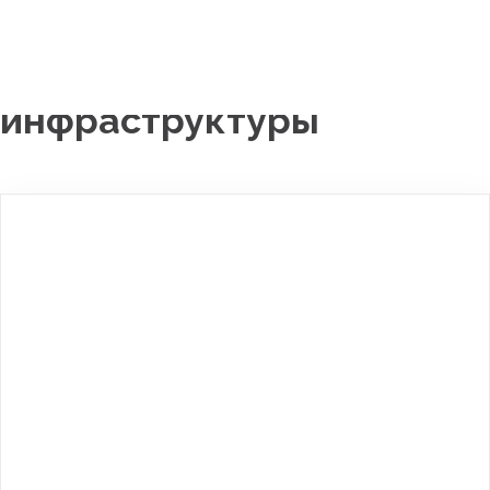
Проекты модернизации
коммунальной
инфраструктуры
Личный кабинет
Новости
Об учреждении
Контакты
МКИ
Городская среда