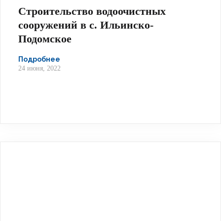
Строительство водоочистных
сооружений в с. Ильинско-
Инвестиции
Подомское
Энергосбережение
Подробнее
24 июня, 2022