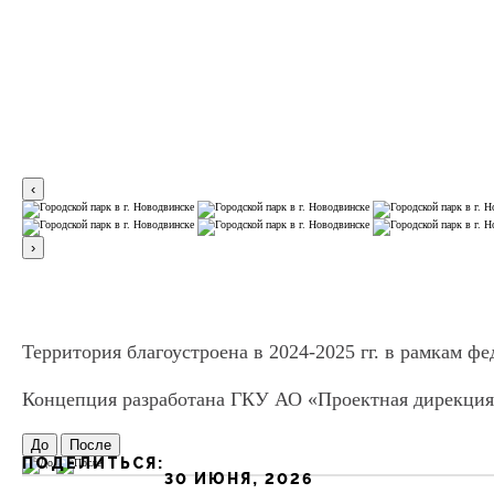
Городской парк
Городская среда
Лучшие реализованные проекты
Городской па
Личный кабинет
‹
Об учреждении
›
МКИ
Территория благоустроена в 2024-2025 гг. в рамкам 
Инвестиции
Концепция разработана ГКУ АО «Проектная дирекц
До
После
ПОДЕЛИТЬСЯ:
30 ИЮНЯ, 2026