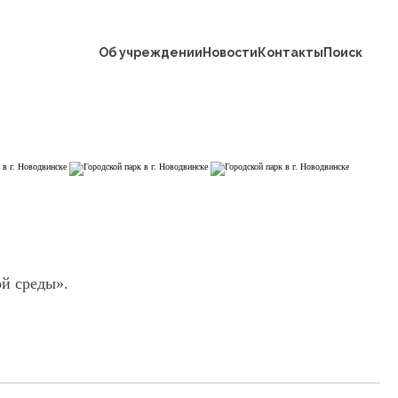
ке
Об учреждении
Новости
Контакты
Поиск
еда
ой среды».
жение