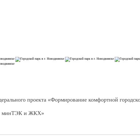
 в г. Новодвинс
рк в г. Новодвинске
Новости
Контакты
Городская ср
федерального проекта «Формирование комфортной городск
Энергосбере
ия минТЭК и ЖКХ»