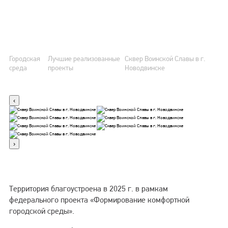
Сквер Воинской Славы
в г. Новодвинске
Городская
Лучшие реализованные
Сквер Воинской Славы в г.
Личный кабинет
среда
проекты
Новодвинске
Новости
‹
Об учреждении
›
Контакты
Территория благоустроена в 2025 г. в рамкам
МКИ
федерального проекта «Формирование комфортной
городской среды».
Городская среда